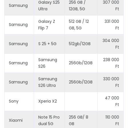
Galaxy S25
256 GB /
307 000
Samsung
Ultra
12GB, 5G
Ft
Galaxy Z
512 GB / 12
331 000
Samsung
Flip 7
GB, 5G
Ft
304 000
Samsung
S 25 + 5G
512gb/12GB
Ft
Samsung
238 000
Samsung
256Gb/12GB
S26
Ft
Samsung
330 000
Samsung
256Gb/12GB
S26 Ultra
Ft
47 000
Sony
Xperia X2
Ft
Note 15 Pro
256 GB/ 8
110 000
Xiaomi
dual 5G
GB
Ft