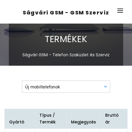
Ságvári GSM - GSM Szerviz
KEZDŐLAP
TERMÉKEK
RÓLUNK
TERMÉKEK
Ságvári GSM - Telefon Szaküzlet és Szerviz
ELÉRHETŐSÉG
Típus /
Bruttó
Gyártó
Termék
Megjegyzés
ár