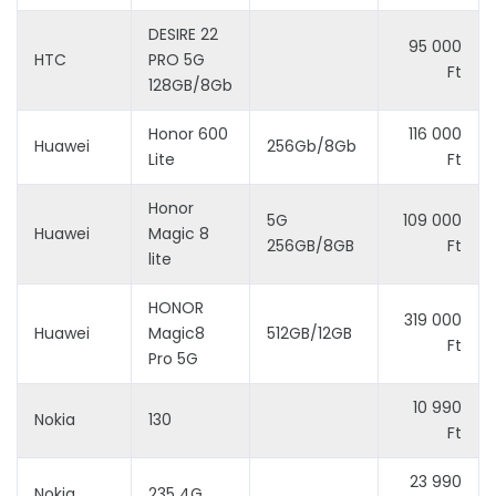
DESIRE 22
95 000
HTC
PRO 5G
Ft
128GB/8Gb
Honor 600
116 000
Huawei
256Gb/8Gb
Lite
Ft
Honor
5G
109 000
Huawei
Magic 8
256GB/8GB
Ft
lite
HONOR
319 000
Huawei
Magic8
512GB/12GB
Ft
Pro 5G
10 990
Nokia
130
Ft
23 990
Nokia
235 4G