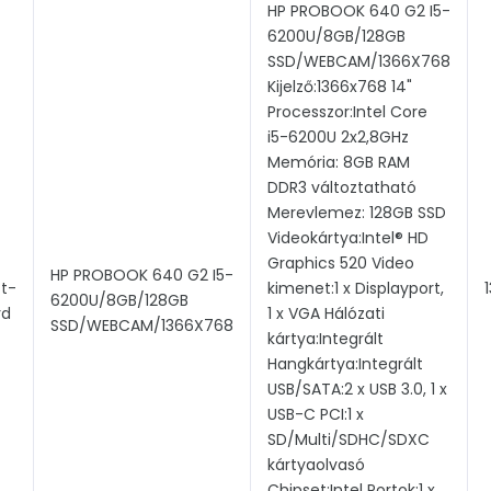
HP PROBOOK 640 G2 I5-
6200U/8GB/128GB
SSD/WEBCAM/1366X768
Kijelző:1366x768 14"
Processzor:Intel Core
i5-6200U 2x2,8GHz
Memória: 8GB RAM
DDR3 változtatható
Merevlemez: 128GB SSD
Videokártya:Intel® HD
Graphics 520 Video
HP PROBOOK 640 G2 I5-
t-
kimenet:1 x Displayport,
6200U/8GB/128GB
rd
1 x VGA Hálózati
SSD/WEBCAM/1366X768
kártya:Integrált
Hangkártya:Integrált
USB/SATA:2 x USB 3.0, 1 x
USB-C PCI:1 x
SD/Multi/SDHC/SDXC
kártyaolvasó
Chipset:Intel Portok:1 x