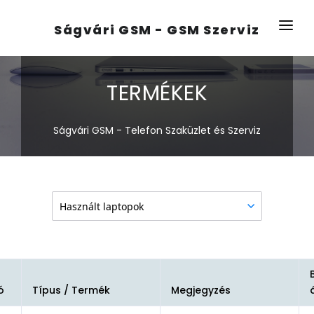
Ságvári GSM - GSM Szerviz
KEZDŐLAP
TERMÉKEK
RÓLUNK
TERMÉKEK
Ságvári GSM - Telefon Szaküzlet és Szerviz
ELÉRHETŐSÉG
ó
Típus / Termék
Megjegyzés