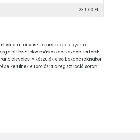
23 990 Ft
ásárláskor a fogyasztó megkapja a gyártó
gjelölt hivatalos márkaszervizekben történik.
rancialevelet! A készülék első bekapcsolásakor,
ébe kerülnek eltárolásra a regisztráció során