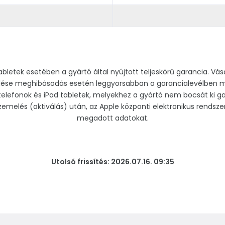
abletek esetében a gyártó által nyújtott teljeskörű garancia. V
zelése meghibásodás esetén leggyorsabban a garancialevélben me
telefonok és iPad tabletek, melyekhez a gyártó nem bocsát ki ga
zemelés (aktiválás) után, az Apple központi elektronikus rendszer
megadott adatokat.
Utolsó frissítés: 2026.07.16. 09:35